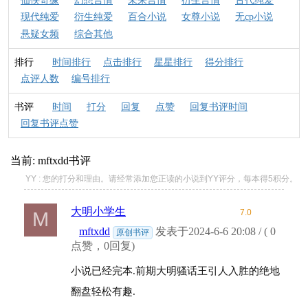
仙侠奇缘
幻想言情
未来言情
衍生言情
古代纯爱
现代纯爱
衍生纯爱
百合小说
女尊小说
无cp小说
悬疑女频
综合其他
排行
时间排行
点击排行
星星排行
得分排行
点评人数
编号排行
书评
时间
打分
回复
点赞
回复书评时间
回复书评点赞
当前:
mftxdd
书评
YY : 您的打分和理由。请经常添加您正读的小说到YY评分，每本得5积分。
大明小学生
7.0
M
mftxdd
发表于2024-6-6 20:08 / ( 0
原创书评
点赞，0回复)
小说已经完本.前期大明骚话王引人入胜的绝地
翻盘轻松有趣.