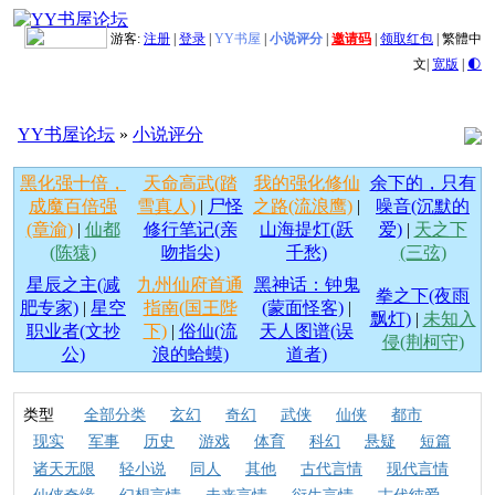
游客:
注册
|
登录
|
YY书屋
|
小说评分
|
邀请码
|
领取红包
|
繁體中
文
|
宽版
|
🌓
YY书屋论坛
»
小说评分
黑化强十倍，
天命高武(踏
我的强化修仙
余下的，只有
成魔百倍强
雪真人)
|
尸怪
之路(流浪鹰)
|
噪音(沉默的
(章渝)
|
仙都
修行笔记(亲
山海提灯(跃
爱)
|
天之下
(陈猿)
吻指尖)
千愁)
(三弦)
星辰之主(减
九州仙府首通
黑神话：钟鬼
拳之下(夜雨
肥专家)
|
星空
指南(国王陛
(蒙面怪客)
|
飘灯)
|
未知入
职业者(文抄
下)
|
俗仙(流
天人图谱(误
侵(荆柯守)
公)
浪的蛤蟆)
道者)
类型
全部分类
玄幻
奇幻
武侠
仙侠
都市
现实
军事
历史
游戏
体育
科幻
悬疑
短篇
诸天无限
轻小说
同人
其他
古代言情
现代言情