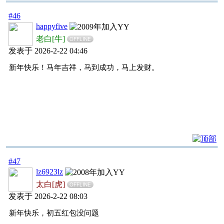
#46
happyfive
老白[牛]
OFFLINE
发表于 2026-2-22 04:46
新年快乐！马年吉祥，马到成功，马上发财。
#47
lz6923lz
太白[虎]
OFFLINE
发表于 2026-2-22 08:03
新年快乐，初五红包没问题