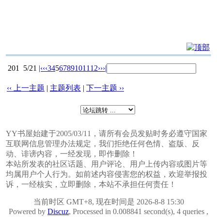
201
5/21
|‹
‹‹
3
4
5
6
7
8
9
10
11
12
››
›|
‹‹ 上一主题
|
主题列表
|
下一主题 ››
YY书屋始建于2005/03/11，请所有会员发贴时务必遵守国家
互联网信息管理办法规定，我们拒绝任何色情、盗版、反
动、诽谤内容，一经发现，即作删除！
本站所发表的社区话题、用户评论、用户上传内容或图片等
均属用户个人行为。如前述内容侵害您的权益，欢迎举报投
诉，一经核实，立即删除，本站不承担任何责任！
当前时区 GMT+8, 现在时间是 2026-8-8 15:30
Powered by
Discuz
, Processed in 0.008841 second(s), 4 queries ,