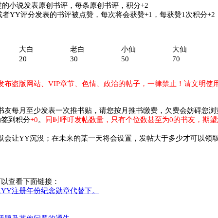
过的小说发表原创书评，每条原创书评，积分+2
者YY评分发表的书评被点赞，每次将会获赞+1，每获赞1次积分+2
大白
老白
小仙
大仙
20
30
50
70
发布盗版网站、VIP章节、色情、政治的帖子，一律禁止！请文明使
书友每月至少发表一次推书贴，请您按月推书缴费，欠费会妨碍您浏
动签到积分
+0
。
同时呼吁发帖数量，只有个位数甚至为0的书友，期
默会让YY沉没；在未来的某一天将会设置，发帖大于多少才可以领
可以查看下面链接：
YY注册年份纪念勋章代替下。