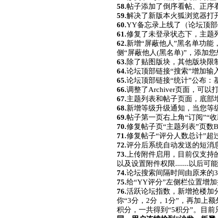
58.
帖子添加了倒序看帖、正序
59.
解决了新版本火狐浏览器打开yys
60.
YY备忘录上线了（论坛顶
61.
修复了未登录状态下，主题列
62.
新增“屏蔽他人”黑名单功能
侧“屏蔽他人(黑名单)”，添加
63.
除了贴图版块，其他版块限
64.
论坛顶部链接“搜索”增加
65.
论坛顶部链接“统计”公布：
66.
调整了Archiver页面，可以打
67.
主题列表和帖子页面，底部
68.
新增等级升级通知，当您等
69.
帖子第一页右上角“订阅”“
70.
修复帖子页“主题列表”页数
71.
修复帖子“评分人数总计”超
72.
评分后系统自动发送的短消息
73.
上传附件启用，目前仅支持的可用扩
以及设置附件权限.......以后
74.
论坛搜索间隔时间由原来的3
75.
给“YY评分”左侧栏位置增
76.
活跃论坛指数，新增抢楼加分
你“3分，2分，1分”，再加上
积分，一共得到“5积分”。目前只