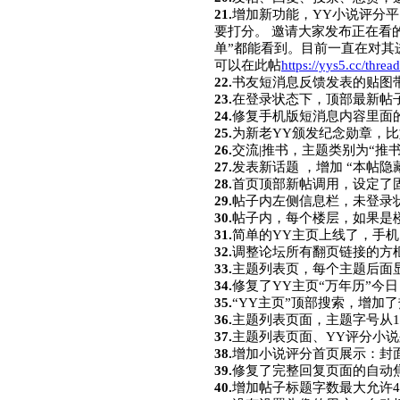
21.
增加新功能，YY小说评分
要打分。 邀请大家发布正在看
单”都能看到。目前一直在对
可以在此帖
https://yys5.cc/threa
22.
书友短消息反馈发表的贴图
23.
在登录状态下，顶部最新帖
24.
修复手机版短消息内容里面
25.
为新老YY颁发纪念勋章，比
26.
交流|推书，主题类别为“推
27.
发表新话题 ，增加 “本帖
28.
首页顶部新帖调用，设定了
29.
帖子内左侧信息栏，未登录
30.
帖子内，每个楼层，如果是
31.
简单的YY主页上线了，手机
32.
调整论坛所有翻页链接的方
33.
主题列表页，每个主题后面显示
34.
修复了YY主页“万年历”今日
35.
“YY主页”顶部搜索，增加
36.
主题列表页面，主题字号从1
37.
主题列表页面、YY评分小
38.
增加小说评分首页展示：封面
39.
修复了完整回复页面的自动焦
40.
增加帖子标题字数最大允许4