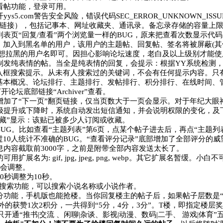
看帖功能，登录可用。
5.com警告安全风险，错误代码SEC_ERROR_UNKNOWN_ISSUE
部链接），包括记事本、网址收藏夹、通讯录。备忘录存储的容量上
表页“回复/查看”两个浏览量一样的BUG，原来把查看次数显示代
，加入到黑名单的用户，该用户的主题帖、回复帖、签名将被屏蔽(其他会
您想拉黑的用户名即可。因担心影响论坛速度，老白及以上级别才能使用(
制发纯表情的帖。当全是纯表情的回复，会提示：根据YY系统检测，
输入框搜索提示。从未有人搜索过的关键词，不会有任何提示内容。只
基本概况、论坛排行、主题排行、发帖排行、积分排行、在线时间、管
开论坛底部链接“Archiver”查看。
增加了“下一页”翻页链接，仅当页数大于一页会显示。对于年纪大眼
级提升或下降时，系统自动发出短信通知，并会说明权限的变化，及
收藏”显示：该贴已被多少人订阅或收藏。
BUG。比如查看“主题列表”第6页，点某个帖子进去后，再点“主题列
过10人统计不准确的BUG。“查看评分记录”底部增加了全部评分的威
内容截取前3000字，之前是附带全部内容发送太长了。
展名为: gif, jpg, jpeg, png, webp。其它扩展名暂缓。
可能会调整。
0秒调整为10秒。
加搜索功能，可以搜索小说名称或小说作者。
功能，手机版也能抢楼。当你回复楼主的帖子后，如果帖子层数是“2
额外的获赞1次2积分，一共得到“5分，4分，3分”。T楼，即指定楼
开通“推书|交流 、闲聊|杂谈、影视|动漫、数码|二手、 游戏|体育