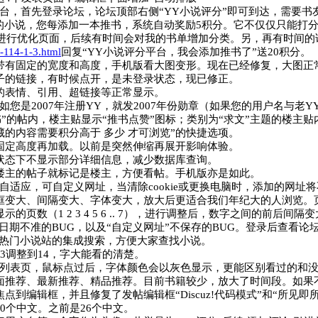
平台，首先登录论坛，论坛顶部右侧“YY小说评分”即可到达，需要
的小说，您每添加一本推书，系统自动奖励5积分。它不仅仅只能打
其进行优化页面，后续有时间会对我的书单增加分类。另，再有时间的
d-114-1-3.html
回复“YY小说评分平台，我会添加推书了”送20积分。
带有固定的宽度和高度，手机版看大图变形。现在已经修复，大图正
子的链接，有时候点开，是未登录状态，现已修正。
的表情、引用、超链接等正常显示。
如您是2007年注册YY，就发2007年份勋章（如果您的用户名与老
书”的帖内，楼主贴显示“推书点赞”图标；类别为“求文”主题的楼主贴
隐藏的内容需要积分高于 多少 才可浏览”的快捷选项。
固定高度再加载。以前是突然伸缩再展开影响体验。
状态下不显示部分详细信息，减少数据库查询。
楼主的帖子就标记是楼主，方便看帖。手机版亦是如此。
自适应，可自定义网址，当清除cookie或更换电脑时，添加的网址将
框变大、间隔变大、字体变大，放大后更适合我们年纪大的人浏览。
的页数（1 2 3 4 5 6 .. 7），进行调整后，数字之间的前后间
日期不准的BUG，以及“自定义网址”不保存的BUG。登录后查看论坛
了热门小说站的集成搜索，方便大家查找小说。
3调整到14，字大能看的清楚。
说列表页，鼠标点过后，字体颜色会以灰色显示，更能区别看过的和没
推荐、最新推荐、精品推荐。目前书籍较少，放大了时间段。如果不喜
点到编辑框，并且修复了发帖编辑框“Discuz!代码模式”和“所见
0个中文。之前是26个中文。