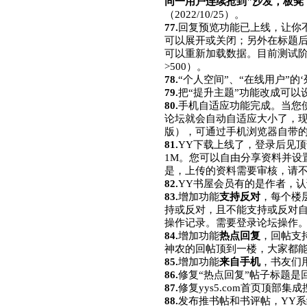
同一用户连续抢到"沙发，板凳
（2022/10/25）。
77.
回复预览功能已上线，让你
可以展开或关闭；另外在标题后
可以重新加载数据。目前测试
>500）。
78.
“个人空间”、“在线用户”
79.
把“提升主题”功能改成可
80.
手机自适应功能完成。当您
论坛就会自动自适应大小了，
版），可通过手机浏览器自带的“桌面
81.
YY下载上线了，登录后见顶
1M。您可以自由分享资料并设置
是，上传的资料需要审核，请不
82.
YY书屋会员有的是作者，认
83.
增加功能
支持反对
，每个楼
持或反对，且不能支持或反对自
操作记录。需要登录论坛操作
84.
增加功能
热点回复
，回帖支
神农的回帖顶到一楼，大家都
85.
增加功能
来自手机
，书友们
86.
修复“热点回复”帖子标题是
87.
修复yys5.com首页顶部
88.
发布推书帖和书评帖，YY系