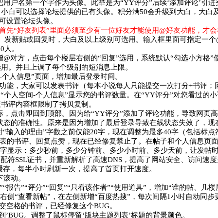
用户名第一个字作为头像。此举是为“YY评分”后续‘添加评论’引
小白可以选择论坛提供的已有头像。积分满50会升级到大白，大白及
即可设置论坛头像。
首先“好友列表”里面必须至少有一位好友才能使用@好友功能，才
。发新贴或回复时，大白及以上级别可选用。输入框里面可指定一个@
0人。
增@对方，点击每个楼层右侧的“回复”选用，系统默认“勾选小方格
选用。并且上调了每个级别的短消息上限。
-个人信息”页面，增加最后登录时间。
评论功能，大家可以发表书评（每本小说每人只能提交一次打分+书评
“个人空间-个人信息”显示您的书评数量。在“YY评分”对您看过的
表书评内容框限制了拷贝复制。
标，点击即回到顶部。因为给“YY评分”添加了评论功能，导致网页
状态的准确性。原来是因为增加了最后登录导致在线状态失效了，现
时“输入的理由”字数之前仅能20字，现在调整为最多40字（包括标
发表的书评、回复点赞，现在已经修复禁止了。在帖子和个人信息页面
文字显示：多少秒前，多少分钟前、多少小时前、多少天前，让发帖
5年通配符SSL证书，并重新解析了高速DNS，提高了网站安全、访问
了缓存，每半小时刷新一次，提高了首页打开速度。
下滚动。
“报告”“评分”“回复”“只看该作者”“使用道具”，增加“谁的帖、几
部右侧“查看新帖”，在左侧新增“百度热搜”，每次间隔1小时自动同
提交空格的书评，已经修复这个BUG。
到’BUG。调整了鼠标停留‘版块主题列表’标题的背景颜色。