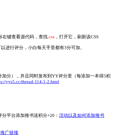
标右键查看源代码，查找
.css
，打开它，刷新该CSS
可以进行评分，小白每天手里都有3分可加。
外加分），并且同时发布到YY评分里（每添加一本得5积
ps://yys5.cc/thread-114-1-2.html
分平台添加推书送积分+20：
活动以及如何添加推书
的推广链接