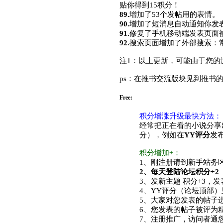
贴你得到15积分！
89.
增加了53个发帖用的表情。
90.
增加了短消息自动通知你发表
91.
修复了手机移动端发表页面被
92.
搜索页面增加了外部搜索：
注1：以上更新，可能由于您的
ps：在推书交流版块见到推书
Free:
积分增涨升级最快方法：
经常把正在看的小说分享
分），例如在
YY评分
发布
积分增加+：
1、刚注册请到新手站务区
2、每天登陆论坛积分+2
3、发新主题 积分+3，发
4、YY评分（论坛顶部）
5、大家对您发表的帖子
6、您发表的帖子被评为精
7、注册推广，访问者通您