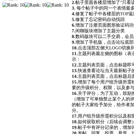
2.
帖子里面各楼层增加了"只看该
3.
每个帖子中的同一个表情最多
4.
修复了帖子中各楼层的TOP返
5.
修复了忘记密码自动找回
6.
增加了注册页面图形验证码功
7.
闲聊版块增加了主题分类
8.
数码版块可以二手交易，会员
9.
增加了手机版，点击论坛底部
10.
点击顶部左侧大LOGO切换
11.
主题列表最左侧的图标（表
示：
12.
主题列表页面，点击标题即
13.
快速查看论坛当天最新帖子
14.
主题列表页面，点击标题后
15.
增加了每个用户组升级所需
要的升级积分、权限，以及参
16.
关于评分，为了互动，鼓励
（增加了可单独禁止某个人的
的帖子大家给予加分，给作者
分。
17.
用户组升级所需积分以及权
18.
如何获取积分（后续会调整
19.
帖子中有评分记录的，增加
20.
发帖、回复、投票、悬赏，这