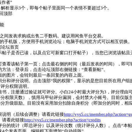
作者"
解析显示3个，即每个帖子里面同一个表情不要超过3个。
回顶部
能
之间发表求购或出售二手数码。建议用闲鱼平台交易。
的手机版，方便用手机浏览论坛；电脑手机浏览方式可以相互切换
到论坛首页
示帖子是否已读，以及点它可新窗口打开帖子），当您已浏览该帖且
可查看该帖子第一页；点击最右侧的时间（最后发表的时间），即可
的方法：登录后，点击论坛顶部右侧链接：“查看新帖”。
面的图片
，会转到最后一条回复的内容上面。
积分和评分说明。点击顶部“我的权限”，显示的是您目前所在用户组
与评分权限说明。
推书，注册通过验证就可评分。小白24小时最大评分为3，评分理由
评分权限天数），慎用马甲钻评分漏洞，会封禁大小账号。目前仅版
加分升级鼓励。目前没有采用加分扣除自身积分（即加分的同时，相
限说明（后续会调整）请看此链接
http://yys5.cc/member.php?action=g
）请看此链接
http://yys5.cc/member.php?action=credits
评分的统计（即总评分）以及评分次数（统计评分人数）。点击“本帖
4个发表页面，编辑框下面增加“自动排版”