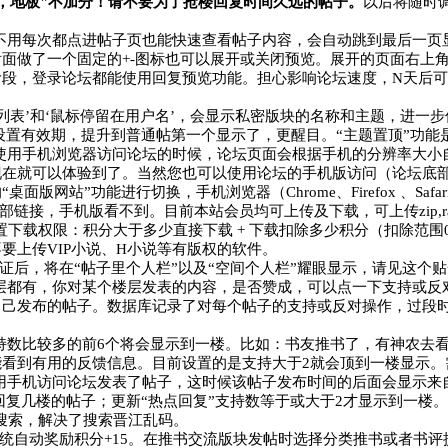
，地板"不加分！请不要为了抢楼回复时间久远的帖子。
以后将随时
不用每次都点进帖子页也能快速查看帖子内容，会自动跳到最后一页
面做了一个固定的+-图标也可以展开或关闭预览。展开的页面右上
阶段，登录论坛都能使用回复预览功能。担心影响论坛速度，N天后
的‘列表’和‘鼠标停留在用户名’，会显示私密版块的名称和主题，进
以设置有效期，提升到普通帖第一个显示了，更醒目。“主题置顶”功
使用手机浏览器访问论坛的时候，论坛页面会根据手机的分辨率大小自
现在就可以体验到了。当然您也可以使用论坛的手机版访问（论坛底
版网站”功能进行切换，手机浏览器（Chrome、Firefox 、Safar
部链接，手机版看不到。目前本站会员均可上传及下载，可上传zip,
下载权限：积分大于多少直接下载 + 下载扣除多少积分（扣除范围0-
要上传VIP小说、H小说等有版权的软件。
证后，将在“帖子里个人栏”以及“空间个人栏”耀眼显示，请见这个
层都有，你对某个楼层发表的内容，是否赞成，可以点一下支持
或反
己发布的帖子。数据库记录了对每个帖子的支持或反对操作，过段时
。
持数
比较多的前6个将会显示到一楼。比如：书友推书了，有神农去
能看到有用的反馈信息。目前设置的是支持
大于2就会顶到一楼显示
用手机访问论坛发表了帖子，这时候该帖子发布时间的后面会显示来
回复几楼的帖子；更新“热点回复”支持数等于或大于2才显示到一楼。
集成搜索，解决了搜索晋江乱码。
统自动奖励积分+15。在推书交流版块发帖时选择分类推书或者书评