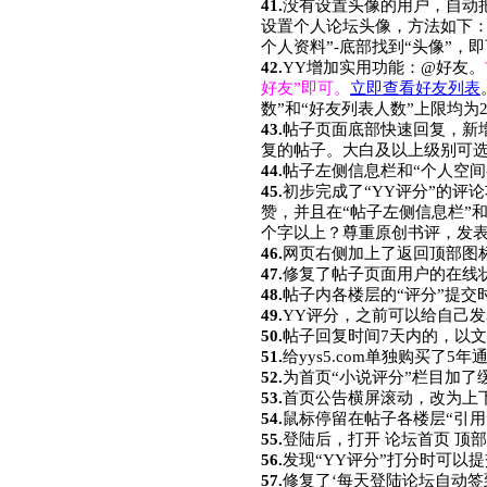
41.
没有设置头像的用户，自动把
设置个人论坛头像，方法如下：
个人资料”-底部找到“头像”，
42.
YY增加实用功能：@好友。
好友”即可。
立即查看好友列表
数”和“好友列表人数”上限均为2
43.
帖子页面底部快速回复，新
复的帖子。大白及以上级别可
44.
帖子左侧信息栏和“个人空间
45.
初步完成了“YY评分”的
赞，并且在“帖子左侧信息栏”和
个字以上？尊重原创书评，发
46.
网页右侧加上了返回顶部图
47.
修复了帖子页面用户的在线
48.
帖子内各楼层的“评分”提交
49.
YY评分，之前可以给自己
50.
帖子回复时间7天内的，以
51.
给yys5.com单独购买了
52.
为首页“小说评分”栏目加
53.
首页公告横屏滚动，改为上
54.
鼠标停留在帖子各楼层“引用”
55.
登陆后，打开 论坛首页 顶
56.
发现“YY评分”打分时可以
57.
修复了‘每天登陆论坛自动签