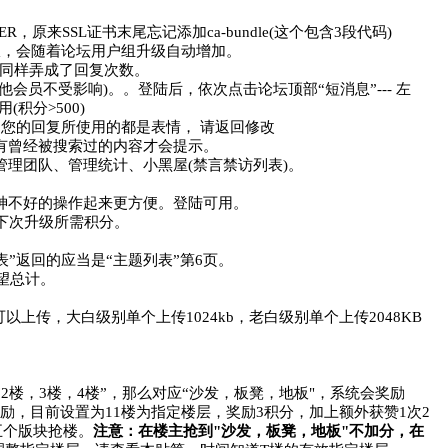
R，原来SSL证书末尾忘记添加ca-bundle(这个包含3段代码)
限，会随着论坛用户组升级自动增加。
码同样弄成了回复次数。
员不受影响)。。登陆后，依次点击论坛顶部“短消息”--- 左
积分>500)
您的回复所使用的都是表情， 请返回修改
有曾经被搜索过的内容才会提示。
理团队、管理统计、小黑屋(禁言禁访列表)。
神不好的操作起来更方便。登陆可用。
下次升级所需积分。
表”返回的应当是“主题列表”第6页。
望总计。
小白不可以上传，大白级别单个上传1024kb，老白级别单个上传2048KB
楼，3楼，4楼”，那么对应“沙发，板凳，地板"，系统会奖励
层奖励，目前设置为11楼为指定楼层，奖励3积分，加上额外获赞1次2
”五个版块抢楼。
注意：在楼主抢到"沙发，板凳，地板"不加分，在