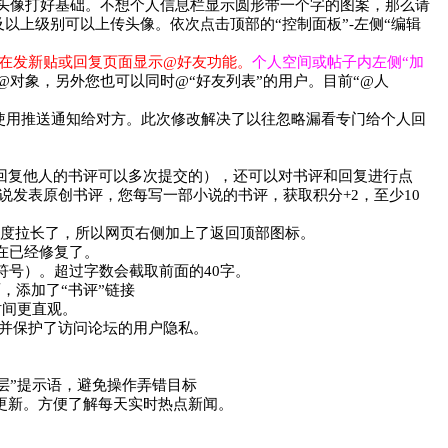
进头像打好基础。不想个人信息栏显示圆形带一个字的图案，那么请
以上级别可以上传头像。依次点击顶部的“控制面板”-左侧“编辑
会在发新贴或回复页面显示@好友功能。
个人空间或帖子内左侧“加
对象，另外您也可以同时@“好友列表”的用户。目前“@人
”使用推送通知给对方。此次修改解决了以往忽略漏看专门给个人回
；回复他人的书评可以多次提交的），还可以对书评和回复进行点
小说发表原创书评，您每写一部小说的书评，获取积分+2，至少10
高度拉长了，所以网页右侧加上了返回顶部图标。
在已经修复了。
点符号）。超过字数会截取前面的40字。
，添加了“书评”链接
时间更直观。
速度并保护了访问论坛的用户隐私。
楼层”提示语，避免操作弄错目标
步更新。方便了解每天实时热点新闻。