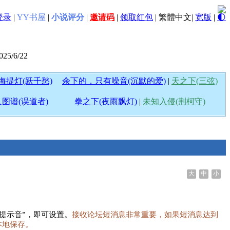
登录
|
YY书屋
|
小说评分
|
邀请码
|
领取红包
|
繁體中文
|
宽版
|
🌓
/6/22
海提灯(跃千愁)
余下的，只有噪音(沉默的爱)
|
天之下(三弦)
图谱(误道者)
拳之下(夜雨飘灯)
|
未知入侵(荆柯守)
大
中
小
息提示音”，即可设置。
接收论坛短消息非常重要，如果短消息达到
本地保存。