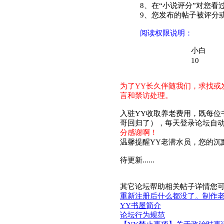
8、在“小说评分”对您看
9、您发布的帖子被评分或
阅读权限说明：
小白
10
为了YY长久伴随我们，求找或
言和禁访处理。
入驻YY收取养老费用，既每位
哥回归了），每天登录论坛自
分感谢啊！
温馨提醒YY老潜水员，您的沉
待更新......
其它论坛帮助相关帖子详情您
重新注册后什么都没了。制作老
YY书屋简介
论坛行为规范