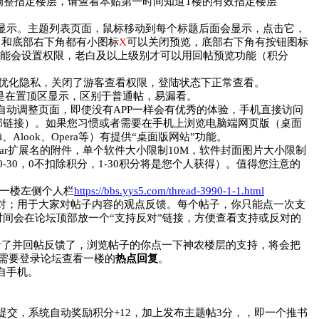
调整指定楼层，请查看本贴第一时间知道T楼的有效指定楼层
显示。主题列表页面，鼠标移动到每个标题后面会显示
，点击它，
角和底部右下角都有小图标
X
可以关闭预览，底部右下角有按钮图标
可能会设置权限，老白及以上级别才可以用回帖预览功能（积分
一步优化隐私，关闭了游客查看权限，登陆状态下正常查看。
能是在置顶区显示，区别于普通帖，易漏看。
动调整页面，即使没有APP一样会有优秀的体验，手机直接访问
部链接）。如果您习惯或者需要在手机上浏览电脑端网页版（桌面
i、Alook、Opera等）有提供“桌面版网站”功能。
rar扩展名的附件，单个软件大小限制10M，软件封面图片大小限制
30，0不扣除积分，1-30积分将是您个人获得）。值得您注意的
贴一楼左侧个人栏
https://bbs.yys5.com/thread-3990-1-1.html
对
；用于大家对帖子内容的观点反馈。每个帖子，你只能点一次支
间会在论坛顶部放一个“支持反对”链接，方便查看支持或反对的
看了并回帖反馈了，浏览帖子的你点一下神农楼层的支持
，将会把
。需要登录论坛查看一楼的
热点回复
。
自手机。
提交，系统自动奖励积分+12，加上发布主题帖3分，，即一个推书