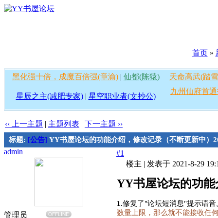
首页
»
黑化强十倍，成魔百倍强(章渝)
|
仙都(陈猿)
天命高武(踏雪
九州仙府首通
星辰之主(减肥专家)
|
星空职业者(文抄公)
‹‹ 上一主题
|
主题列表
|
下一主题 ››
标题:
[公告]
YY书屋论坛的功能介绍，修改记录（不断更新中）2025
admin
#1
楼主
|
发表于 2021-8-29 19:
YY书屋论坛的功能介
1.
修复了"论坛短消息"提示语音
数量上限，那么就不能接收任
管理员
OFFLINE