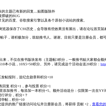
的主题已有新的回复....贴图版除外
撑破的BUG
常见的百度、谷歌搜索引擎以及各个原创小说站的搜索。
浏览器保存了CSS历史，会导致有些效果没有展出，请在论坛首页鼠
的帖子，请积极加分，鼓励推书人。谢谢。目前只要是注册会员，都
出来，不仅在推书版块发布（主题帖3积分，一般推书贴大家都会额
10本小说，10X5=50积分。另外，请完成这个活动会送20积分：
htt
发帖报到，送纪念勋章和积分+10
表回复 积分+1，参与投票 积分+1
里添加推书，每添加一本积分+5。额外活动送分：仅限第一次在YY评
进行评分，积分+？
华帖，积分+10
提供的推广链接访问论坛并注册新会员，将获得 贡献 +2，
查看您