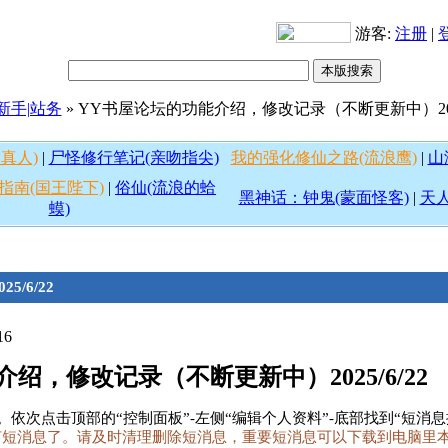
游客:
注册
|
新手|站务
» YY书屋论坛的功能介绍，修改记录（不断更新中）2025
真人)
|
尸怪修行笔记(亲吻指尖)
我的强化修仙之路(流浪鹰)
|
山
指南(国王陛下)
|
俗仙(流浪的蛤
黑神话：钟鬼(蒙面怪客)
|
天人
蟆)
/6/22
16
绍，修改记录（不断更新中）2025/6/22
。依次点击顶部的“控制面板”-左侧“编辑个人资料”-底部找到“短消
何短消息了。请及时清理删除短消息，重要短消息可以下载到电脑里