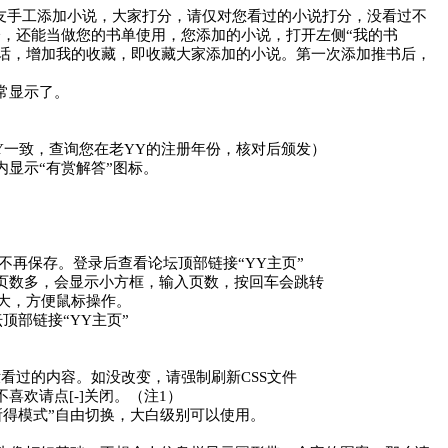
书友手工添加小说，大家打分，请仅对您看过的小说打分，没看过不
分，还能当做您的书单使用，您添加的小说，打开左侧“我的书
话，增加我的收藏，即收藏大家添加的小说。第一次添加推书后，
常显示了。
YY一致，查询您在老YY的注册年份，核对后颁发）
内显示“有赏解答”图标。
不再保存。登录后查看论坛顶部链接“YY主页”
页数多，会显示小方框，输入页数，按回车会跳转
隔变大，方便鼠标操作。
顶部链接“YY主页”
看过的内容。如没改变，请强制刷新CSS文件
欢请点[-]关闭。（注1）
即所得模式”自由切换，大白级别可以使用。