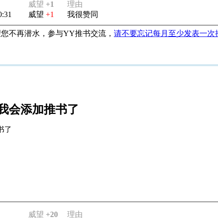
威望
+1
理由
0:31
威望
+1
我很赞同
望您不再潜水，参与YY推书交流，
请不要忘记每月至少发表一次
，我会添加推书了
书了
威望
+20
理由