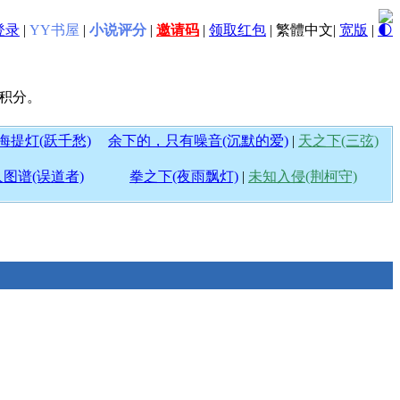
登录
|
YY书屋
|
小说评分
|
邀请码
|
领取红包
|
繁體中文
|
宽版
|
🌓
0积分。
海提灯(跃千愁)
余下的，只有噪音(沉默的爱)
|
天之下(三弦)
图谱(误道者)
拳之下(夜雨飘灯)
|
未知入侵(荆柯守)