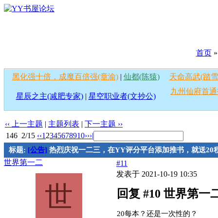
首页
黑化强十倍，成魔百倍强(章渝)
|
仙都(陈猿)
天命高武(踏雪
九州仙府首通
星辰之主(减肥专家)
|
星空职业者(文抄公)
‹‹ 上一主题
|
主题列表
|
下一主题 ››
146
2/15
‹‹
1
2
3
4
5
6
7
8
9
10
››
›|
标题:
[公告]
热烈庆祝一二三，在YY评分平台添加推书，就送20
世界第一二
#11
发表于 2021-10-19 10:35
世
回复 #10 世界第一
20每本？还是一次性的？