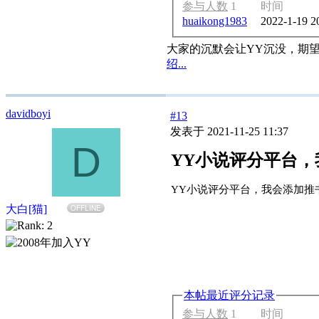
参与人数
1
时间
huaikong1983
2022-1-19 2
大家的沉默会让YY沉没，期
绍...
davidboyi
#13
发表于 2021-11-25 11:37
D
YY小说评分平台
YY小说评分平台，我会添加推
大白[猫]
OFFLINE
本帖最近评分记录
参与人数
1
时间