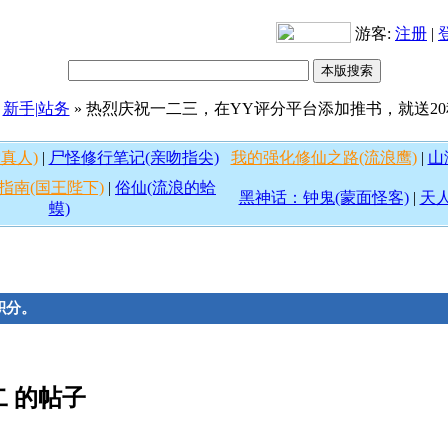
游客:
注册
|
»
新手|站务
» 热烈庆祝一二三，在YY评分平台添加推书，就送2
真人)
|
尸怪修行笔记(亲吻指尖)
我的强化修仙之路(流浪鹰)
|
山
指南(国王陛下)
|
俗仙(流浪的蛤
黑神话：钟鬼(蒙面怪客)
|
天人
蟆)
积分。
二 的帖子