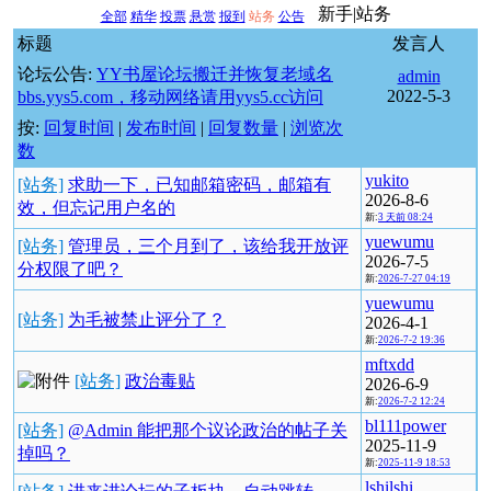
新手|站务
全部
精华
投票
悬赏
报到
站务
公告
标题
发言人
论坛公告:
YY书屋论坛搬迁并恢复老域名
admin
2022-5-3
bbs.yys5.com，移动网络请用yys5.cc访问
按:
回复时间
|
发布时间
|
回复数量
|
浏览次
数
yukito
[站务]
求助一下，已知邮箱密码，邮箱有
2026-8-6
效，但忘记用户名的
新:
3 天前 08:24
yuewumu
[站务]
管理员，三个月到了，该给我开放评
2026-7-5
分权限了吧？
新:
2026-7-27 04:19
yuewumu
[站务]
为毛被禁止评分了？
2026-4-1
新:
2026-7-2 19:36
mftxdd
[站务]
政治毒贴
2026-6-9
新:
2026-7-2 12:24
bl111power
[站务]
@Admin 能把那个议论政治的帖子关
2025-11-9
掉吗？
新:
2025-11-9 18:53
lshilshi