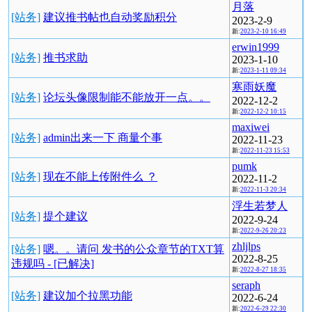
月落
[站务]
建议推书帖也自动奖励积分
2023-2-9
新:
2023-2-10 16:49
erwin1999
[站务]
推书求助
2023-1-10
新:
2023-1-11 09:34
寒雨妖魔
[站务]
论坛头像限制能不能放开一点。。
2022-12-2
新:
2022-12-2 10:15
maxiwei
[站务]
admin出来一下 商量个事
2022-11-23
新:
2022-11-23 15:53
pumk
[站务]
现在不能上传附件么 ？
2022-11-2
新:
2022-11-3 20:34
浮生若梦人
[站务]
提个建议
2022-9-24
新:
2022-9-26 20:23
zhljlps
[站务]
嗯。。请问 发书的公众章节的TXT算
2022-8-25
违规吗 - [已解决]
新:
2022-8-27 18:35
seraph
[站务]
建议加个拉黑功能
2022-6-24
新:
2022-6-29 22:30