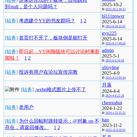
[站务]
进来进论坛的子板块，自动跳转
2025-10-2
到/null，是个人问题吗？
新:
2025-10-2 18:15
bl111power
[站务]
考虑建个YY的书友群吗？
1
2
2025-6-14
新:
2025-6-20 15:07
gyx225
[站务]
首页打不开了，板块倒是能打开
2025-6-14
新:
2025-6-17 08:05
admin
[站务]
即日起，YY闲聊版块可以讨论时事新
2025-5-1
闻啦！
1
2
新:
2025-6-6 10:43
xboyling
[站务]
投诉有用户在论坛宣传宗教
2025-4-9
新:
2025-4-11 00:34
月落
[站务]
.webp格式图片上传不了
2024-4-4
新:
2024-4-8 22:28
chenxuhui
[站务]
老用户
2024-1-22
新:
2024-1-22 22:25
han
[站务]
为什么回帖时跳转提示：@对象 on 不
2023-11-2
存在，请返回修改。
1
2
新:
2023-12-6 20:01