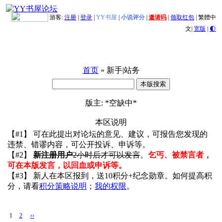
游客:
注册
|
登录
|
YY书屋
|
小说评分
|
邀请码
|
领取红包
|
繁體中
文
|
宽版
|
🌓
首页
» 新手|站务
版主: *空缺中*
本区说明
【#1】 可在此提出对论坛的意见、建议，可报告您发现的
违禁、错谬内容，可公开投诉、申诉等。
【#2】
新注册用户
2小时后才可以发言
。
乞丐、被禁言者，
可在本版发言，以回血或申诉等。
【#3】 新人在本区报到，送10积分+纪念勋章。如何提高积
分，请看
积分策略说明
；
我的权限
。
1
2
››