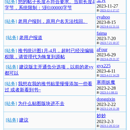
五月
[站务]
您的帖子长度不符合要求。当前长度4
2023-11-27
字节，系统限制：5到100000字节
新:
2023-12-1 17:17
eyahoo
[站务]
老用户报到，原用户名无法找回。
2023-8-15
新:
2023-8-15 21:51
faima
[站务]
老用户报道
2023-7-20
新:
2023-7-21 10:37
aFour
[站务]
推书统计图1月-4月，超时已经没编辑
2023-6-29
权限，请管理代为恢复到原帖
新:
2023-6-29 21:37
gyx225
[站务]
建议版主开通负分选项，以前的老yy
2023-4-11
都可以
新:
2023-4-11 14:29
寒雨妖魔
[站务]
我想在我的推书贴里慢慢添加一些看
2023-2-28
过 或者新看到书~
新:
2023-3-1 08:55
dongqixin
[站务]
为什么贴图版块进不去
2023-2-22
新:
2023-2-24 11:39
妙妙
[站务]
建议
2023-2-3
新:
2023-2-20 22:54