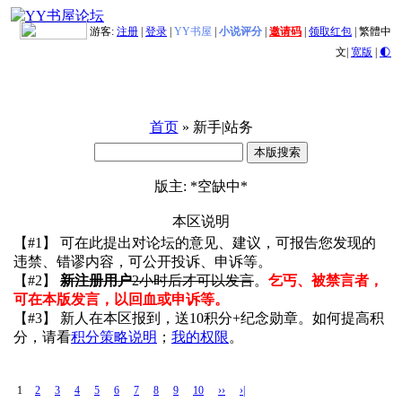
游客:
注册
|
登录
|
YY书屋
|
小说评分
|
邀请码
|
领取红包
|
繁體中
文
|
宽版
|
🌓
首页
» 新手|站务
版主: *空缺中*
本区说明
【#1】 可在此提出对论坛的意见、建议，可报告您发现的
违禁、错谬内容，可公开投诉、申诉等。
【#2】
新注册用户
2小时后才可以发言
。
乞丐、被禁言者，
可在本版发言，以回血或申诉等。
【#3】 新人在本区报到，送10积分+纪念勋章。如何提高积
分，请看
积分策略说明
；
我的权限
。
1
2
3
4
5
6
7
8
9
10
››
›|