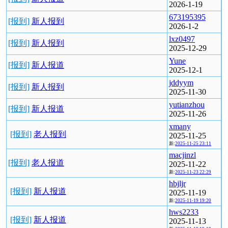
2026-1-19
673195395
[报到]
新人报到
2026-1-2
lxz0497
[报到]
新人报到
2025-12-29
Yune
[报到]
新人报道
2025-12-1
jddyym
[报到]
新人报到
2025-11-30
yutianzhou
[报到]
新人报道
2025-11-26
xmany
[报到]
老人报到
2025-11-25
新:
2025-11-25 23:11
macjinzl
[报到]
老人报道
2025-11-22
新:
2025-11-23 22:29
hbjljr
[报到]
新人报道
2025-11-19
新:
2025-11-19 19:20
hws2233
[报到]
新人报道
2025-11-13