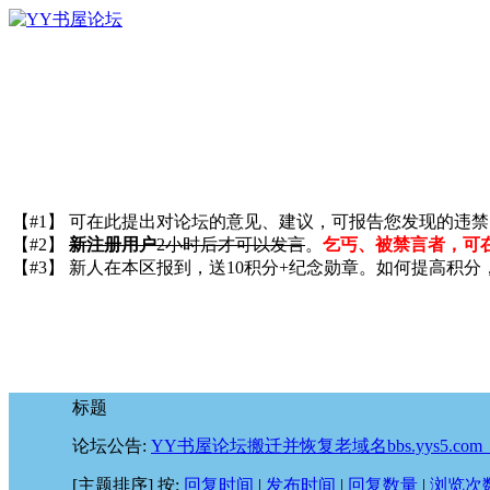
【#1】 可在此提出对论坛的意见、建议，可报告您发现的违
【#2】
新注册用户
2小时后才可以发言
。
乞丐、被禁言者，可
【#3】 新人在本区报到，送10积分+纪念勋章。如何提高积分
标题
论坛公告:
YY书屋论坛搬迁并恢复老域名bbs.yys5.com
[主题排序]
按:
回复时间
|
发布时间
|
回复数量
|
浏览次