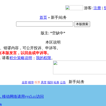
游客:
注册
|
首页
» 新手|站务
版主: *空缺中*
本区说明
禁、错谬内容，可公开投诉、申诉等。
在本版发言，以回血或申诉等。
，请看
积分策略说明
；
我的权限
。
新手|站务
全部
精华
投票
悬赏
报到
站务
公告
，移动网络请用yys5.cc访问
数