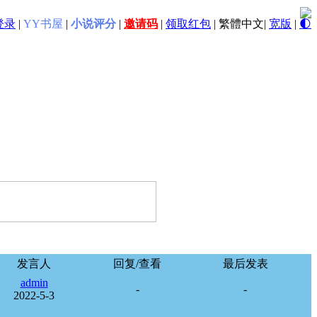
登录
|
YY书屋
|
小说评分
|
邀请码
|
领取红包
|
繁體中文
|
宽版
|
🌓
发言人
回复/查看
最后发表
admin
-
-
2022-5-3