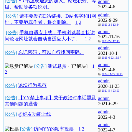
[公告]
YY书屋欢迎您的加入。论坛积分、等
admin
2022-4-6
级、帮助等各项说明。
admin
[公告]
请不要发布D站链接、D站名字和H网
2022-9-29
址，不要辱骂作者，将会删除。
1
2
新:
2023-2-6 12:34
admin
[公告]
手机自适应上线，手机浏览器直接访
2022-11-16
问论坛网址就会自动自适应大小了。
1
2
新:
2023-2-6 12:45
admin
[公告]
忘记密码，可以自行找回密码。
2021-10-1
新:
2025-6-22 15:57
admin
[公告]
测试悬赏
- [已解决]
1
2022-4-6
2
新:
2022-11-27 00:15
admin
[公告]
论坛行为规范
2020-11-23
新:
2021-5-4 23:03
[公告]
【YY禁止事项】关于政治时事话题及
admin
2021-6-29
其他问题的通告
admin
[公告]
@好友功能上线
2022-4-3
admin
[公告]
访问YY的频率投票
1
2
2022-4-7