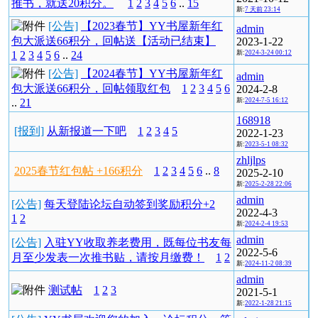
推书，就送20积分。
1
2
3
4
5
6
..
15
新:
7 天前 23:14
[公告]
【2023春节】YY书屋新年红
admin
包大派送66积分，回帖送【活动已结束】
2023-1-22
1
2
3
4
5
6
..
24
新:
2024-3-24 00:12
[公告]
【2024春节】YY书屋新年红
admin
包大派送66积分，回帖领取红包
1
2
3
4
5
6
2024-2-8
..
21
新:
2024-7-5 16:12
168918
[报到]
从新报道一下吧
1
2
3
4
5
2022-1-23
新:
2023-5-1 08:32
zhljlps
2025春节红包帖 +166积分
1
2
3
4
5
6
..
8
2025-2-10
新:
2025-2-28 22:06
admin
[公告]
每天登陆论坛自动签到奖励积分+2
2022-4-3
1
2
新:
2024-2-4 19:53
admin
[公告]
入驻YY收取养老费用，既每位书友每
2022-5-6
月至少发表一次推书贴，请按月缴费！
1
2
新:
2024-11-2 08:39
admin
测试帖
1
2
3
2021-5-1
新:
2022-1-28 21:15