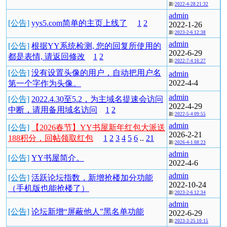
新:
2022-4-28 21:32
admin
[公告]
yys5.com简单的主页上线了
1
2
2022-1-26
新:
2023-2-6 12:38
admin
[公告]
根据YY系统检测, 您的回复所使用的
2022-6-29
都是表情, 请返回修改
1
2
新:
2022-7-4 16:27
[公告]
没有设置头像的用户，自动把用户名
admin
2022-4-4
第一个字作为头像。
admin
[公告]
2022.4.30至5.2，为主域名提速会访问
2022-4-29
中断，请用备用域名访问
1
2
新:
2022-5-4 09:55
admin
[公告]
【2026春节】YY书屋新年红包大派送
2026-2-21
188积分，回帖领取红包
1
2
3
4
5
6
..
21
新:
2026-4-1 08:23
admin
[公告]
YY书屋简介。
2022-4-6
admin
[公告]
活跃论坛指数，新增抢楼加分功能
2022-10-24
（手机版也能抢楼了）
新:
2023-2-6 12:34
admin
[公告]
论坛新增“屏蔽他人”黑名单功能
2022-6-29
新:
2023-3-25 10:15