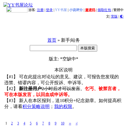
游客:
注册
|
登录
|
YY书屋
|
小说评分
|
邀请码
|
领取红包
|
繁體中
文
|
宽版
|
🌓
首页
» 新手|站务
版主: *空缺中*
本区说明
【#1】 可在此提出对论坛的意见、建议，可报告您发现的
违禁、错谬内容，可公开投诉、申诉等。
【#2】
新注册用户
2小时后才可以发言
。
乞丐、被禁言者，
可在本版发言，以回血或申诉等。
【#3】 新人在本区报到，送10积分+纪念勋章。如何提高积
分，请看
积分策略说明
；
我的权限
。
1
2
3
4
5
6
7
8
9
10
››
›|