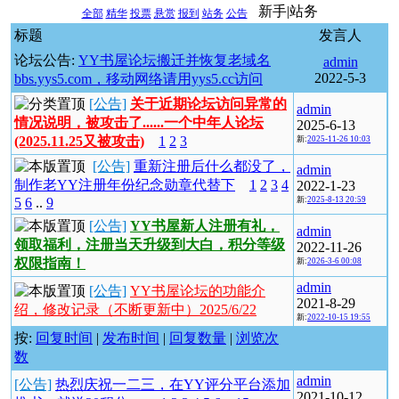
新手|站务
全部
精华
投票
悬赏
报到
站务
公告
标题
发言人
论坛公告:
YY书屋论坛搬迁并恢复老域名
admin
2022-5-3
bbs.yys5.com，移动网络请用yys5.cc访问
[公告]
关于近期论坛访问异常的
admin
情况说明，被攻击了......一个中年人论坛
2025-6-13
(2025.11.25又被攻击)
1
2
3
新:
2025-11-26 10:03
[公告]
重新注册后什么都没了，
admin
制作老YY注册年份纪念勋章代替下
1
2
3
4
2022-1-23
5
6
..
9
新:
2025-8-13 20:59
[公告]
YY书屋新人注册有礼，
admin
领取福利，注册当天升级到大白，积分等级
2022-11-26
权限指南！
新:
2026-3-6 00:08
admin
[公告]
YY书屋论坛的功能介
2021-8-29
绍，修改记录（不断更新中）2025/6/22
新:
2022-10-15 19:55
按:
回复时间
|
发布时间
|
回复数量
|
浏览次
数
admin
[公告]
热烈庆祝一二三，在YY评分平台添加
2021-10-12