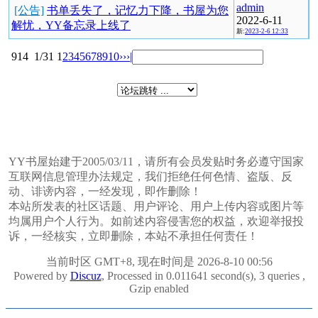
admin
[公告]
书单丢失了，记忆力下降，书屋为您
2022-6-11
解忧，YY备忘录上线了
新:
2023-2-6 12:33
914
1/31
1
2
3
4
5
6
7
8
9
10
››
›|
YY书屋始建于2005/03/11，请所有会员发贴时务必遵守国家
互联网信息管理办法规定，我们拒绝任何色情、盗版、反
动、诽谤内容，一经发现，即作删除！
本站所发表的社区话题、用户评论、用户上传内容或图片等
均属用户个人行为。如前述内容侵害您的权益，欢迎举报投
诉，一经核实，立即删除，本站不承担任何责任！
当前时区 GMT+8, 现在时间是 2026-8-10 00:56
Powered by
Discuz
, Processed in 0.011641 second(s), 3 queries ,
Gzip enabled