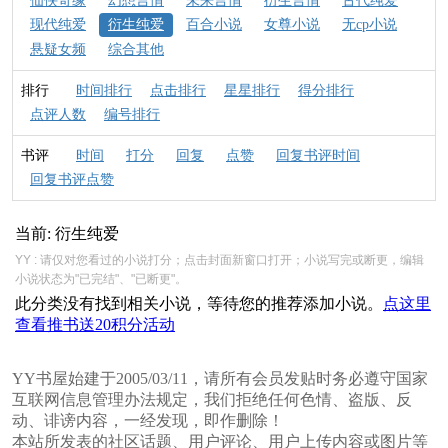
仙侠奇缘
幻想言情
未来言情
衍生言情
古代纯爱
现代纯爱
衍生纯爱
百合小说
女尊小说
无cp小说
悬疑女频
综合其他
排行
时间排行
点击排行
星星排行
得分排行
点评人数
编号排行
书评
时间
打分
回复
点赞
回复书评时间
回复书评点赞
当前: 衍生纯爱
YY : 请仅对您看过的小说打分；点击封面新窗口打开；小说写完或断更，编辑
小说状态为"已完结"、"已断更"。
此分类没有找到相关小说，等待您的推荐添加小说。
点这里
查看推书送20积分活动
YY书屋始建于2005/03/11，请所有会员发贴时务必遵守国家
互联网信息管理办法规定，我们拒绝任何色情、盗版、反
动、诽谤内容，一经发现，即作删除！
本站所发表的社区话题、用户评论、用户上传内容或图片等