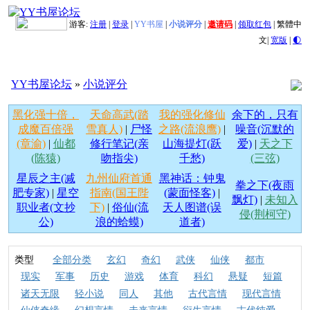
游客:
注册
|
登录
|
YY书屋
|
小说评分
|
邀请码
|
领取红包
|
繁體中
文
|
宽版
|
🌓
YY书屋论坛
»
小说评分
黑化强十倍，
天命高武(踏
我的强化修仙
余下的，只有
成魔百倍强
雪真人)
|
尸怪
之路(流浪鹰)
|
噪音(沉默的
(章渝)
|
仙都
修行笔记(亲
山海提灯(跃
爱)
|
天之下
(陈猿)
吻指尖)
千愁)
(三弦)
星辰之主(减
九州仙府首通
黑神话：钟鬼
拳之下(夜雨
肥专家)
|
星空
指南(国王陛
(蒙面怪客)
|
飘灯)
|
未知入
职业者(文抄
下)
|
俗仙(流
天人图谱(误
侵(荆柯守)
公)
浪的蛤蟆)
道者)
类型
全部分类
玄幻
奇幻
武侠
仙侠
都市
现实
军事
历史
游戏
体育
科幻
悬疑
短篇
诸天无限
轻小说
同人
其他
古代言情
现代言情