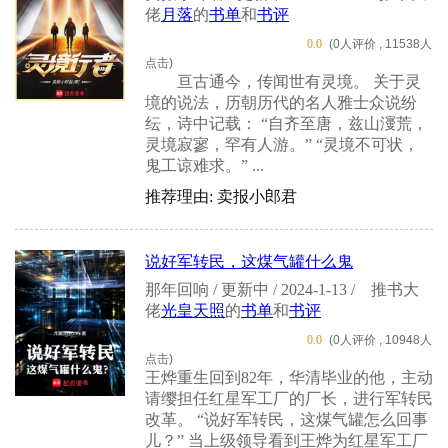
佬
月落
的
书单
和
书评
0.0
(0人评价 , 11538人
点击)
亘古通今，传闻世有灵境。 关于灵
境的说法，历朝历代的名人雅士众说纷
纭，诗中记载： “自齐至唐，兹山濅荒，
灵境寂寥，罕有人游。” “灵境不可状，
鬼工谅难求。” ...
推荐理由: 卖报小郎君
说好军转民，这煤气罐什么鬼
那年回响 / 更新中 / 2024-1-13 /
推书大
佬
光皇天照
的
书单
和
书评
0.0
(0人评价 , 10948人
点击)
王烨重生回到82年，华清毕业的他，主动
请缨担任红星军工厂的厂长，进行军转民
改革。 “说好军转民，这煤气罐怎么回事
儿？” 当上级领导看到王烨为红星军工厂