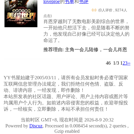
loveproe
的
书单
和
书评
0.0
(0人评价 , 9274人
点击)
肖恩穿越到了无数电影美剧综合的世界，
一开始他只想活下去，但是随着不断的努
力，他发现自己好像已经可以决定他人的
命运了。
推荐理由: 主角一会儿陆修，一会儿肖恩
46
1/3
1
2
3
››
YY书屋始建于2005/03/11，请所有会员发贴时务必遵守国家
互联网信息管理办法规定，我们拒绝任何色情、盗版、反
动、诽谤内容，一经发现，即作删除！
本站所发表的社区话题、用户评论、用户上传内容或图片等
均属用户个人行为。如前述内容侵害您的权益，欢迎举报投
诉，一经核实，立即删除，本站不承担任何责任！
当前时区 GMT+8, 现在时间是 2026-8-9 20:32
Powered by
Discuz
, Processed in 0.008454 second(s), 2 queries ,
Gzip enabled