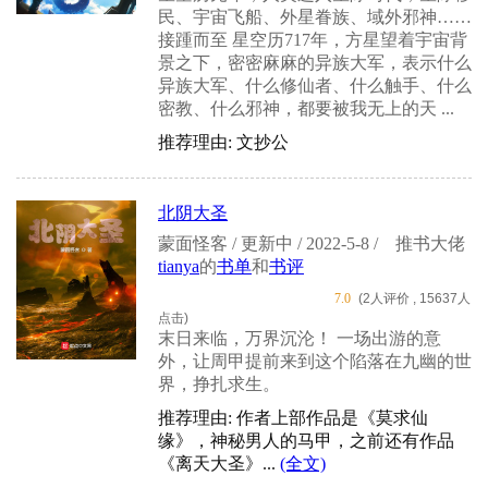
民、宇宙飞船、外星眷族、域外邪神……
接踵而至 星空历717年，方星望着宇宙背
景之下，密密麻麻的异族大军，表示什么
异族大军、什么修仙者、什么触手、什么
密教、什么邪神，都要被我无上的天 ...
推荐理由: 文抄公
北阴大圣
蒙面怪客 / 更新中 / 2022-5-8 /
推书大佬
tianya
的
书单
和
书评
7.0
(2人评价 , 15637人
点击)
末日来临，万界沉沦！ 一场出游的意
外，让周甲提前来到这个陷落在九幽的世
界，挣扎求生。
推荐理由: 作者上部作品是《莫求仙
缘》，神秘男人的马甲，之前还有作品
《离天大圣》...
(全文)