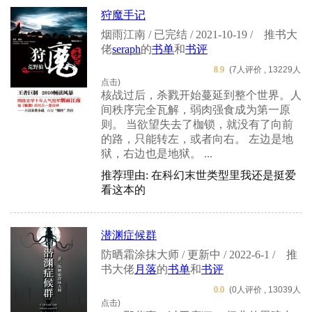
狩魔手记
烟雨江南 / 已完结 / 2021-10-19 /
推书大
佬
seraph
的
书单
和
书评
8.9
(7人评价 , 13229人
点击)
核战过后，杀戮开始蔓延到整个世界。人
间秩序完全瓦解，弱肉强食成为第一原
则。 当欲望失去了枷锁，就没有了向前
的路，只能转左，或者向右。 左边是地
狱，右边也是地狱。 ...
推荐理由: 在科幻末世类型里我还是挺爱
看这本的
潜渊症候群
防晒霜涂抹大师 / 更新中 / 2022-6-1 /
推
书大佬
月落
的
书单
和
书评
0.0
(0人评价 , 13039人
点击)