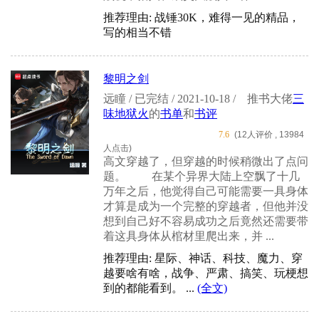
推荐理由: 战锤30K，难得一见的精品，
写的相当不错
黎明之剑
远瞳 / 已完结 / 2021-10-18 /
推书大佬
三
味地狱火
的
书单
和
书评
7.6
(12人评价 , 13984
人点击)
高文穿越了，但穿越的时候稍微出了点问
题。 在某个异界大陆上空飘了十几
万年之后，他觉得自己可能需要一具身体
才算是成为一个完整的穿越者，但他并没
想到自己好不容易成功之后竟然还需要带
着这具身体从棺材里爬出来，并 ...
推荐理由: 星际、神话、科技、魔力、穿
越要啥有啥，战争、严肃、搞笑、玩梗想
到的都能看到。 ...
(全文)