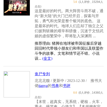
5.0
(1人评价 , 15294人
点击)
这是最好的时代。两大阵营斗而不破，通
向“新大陆”的大门已经开启，探索与开
拓，勇气和光荣是整个银河的底色。 这
是最坏的时代。地球人们忘却了独立之父
们披荆斩棘的艰辛和骄傲，沉迷于文恬武
嬉的虚假繁荣中，即将坠入深渊而 ...
推荐理由: 猪脚在地球被帝国征服后穿越
回旧时代带领小朋友们和帝国以及联盟作
斗争的故事。文笔和情节还不错。小说
设...
(全文)
丧尸专列
北北北馥 / 更新中 / 2023-12-30 /
推书大
佬
tianya
的
书单
和
书评
0.0
(0人评价 , 14360人
点击)
【末世，超真实，无系统，硬核，火车，
重卡，慢节奏，公路文】 【本书拥有完