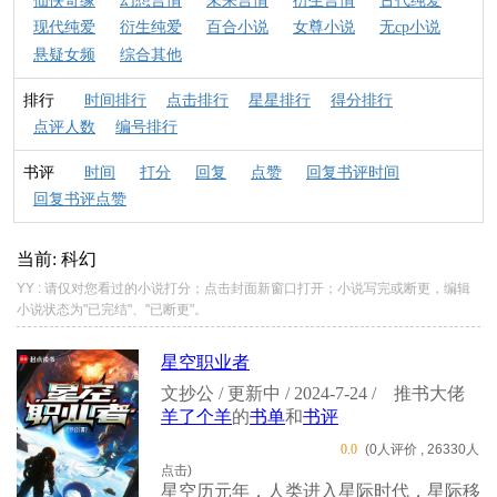
仙侠奇缘
幻想言情
未来言情
衍生言情
古代纯爱
现代纯爱
衍生纯爱
百合小说
女尊小说
无cp小说
悬疑女频
综合其他
排行
时间排行
点击排行
星星排行
得分排行
点评人数
编号排行
书评
时间
打分
回复
点赞
回复书评时间
回复书评点赞
当前: 科幻
YY : 请仅对您看过的小说打分；点击封面新窗口打开；小说写完或断更，编辑
小说状态为"已完结"、"已断更"。
星空职业者
文抄公 / 更新中 / 2024-7-24 /
推书大佬
羊了个羊
的
书单
和
书评
0.0
(0人评价 , 26330人
点击)
星空历元年，人类进入星际时代，星际移