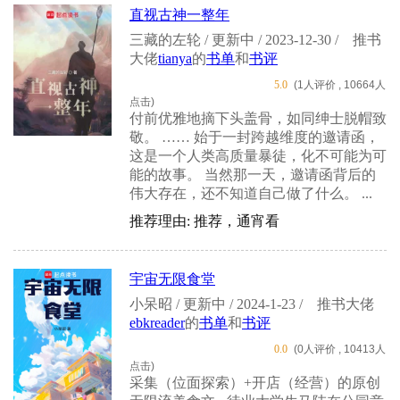
直视古神一整年
三藏的左轮 / 更新中 / 2023-12-30 /
推书
大佬
tianya
的
书单
和
书评
5.0
(1人评价 , 10664人
点击)
付前优雅地摘下头盖骨，如同绅士脱帽致
敬。 …… 始于一封跨越维度的邀请函，
这是一个人类高质量暴徒，化不可能为可
能的故事。 当然那一天，邀请函背后的
伟大存在，还不知道自己做了什么。 ...
推荐理由: 推荐，通宵看
宇宙无限食堂
小呆昭 / 更新中 / 2024-1-23 /
推书大佬
ebkreader
的
书单
和
书评
0.0
(0人评价 , 10413人
点击)
采集（位面探索）+开店（经营）的原创