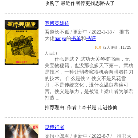
收购了 最近作者停更找思路去了
赛博英雄传
吾道长不孤 / 更新中 / 2022-1-18 /
推书
大佬
tianya
的
书单
和
书评
10.0
(2人评价 , 11725
人点击)
什么是武？ 武功无关琴棋书画，无
关宝物秘籍，也没那么多天下第一。武功
是技术，一种让弱者窥得机会向强者挥刀
的技术。 什么是侠？ 侠义不是风花雪
月，不是传统文化，没什么温良恭俭可
言。侠义是暴力，是被逼上梁山者为暴君
打造 ...
推荐理由: 作者上本书是 走进修仙
灵境行者
卖报小郎君 / 更新中 / 2022-8-7 /
推书大