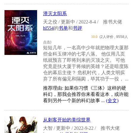
湮灭太阳系
天之佼 / 更新中 / 2022-8-4 /
推书大佬
hl554
的
书单
和
书评
10.0
(2人评价 , 9558人
点击)
短短几年，一名高中少年就把物理大厦那
些金科玉律冲的七零八落。 他仅用几页
纸就预言了即将到来的灭顶之灾。 可他
究竟是扶大厦于将倾的英雄？还是暗度陈
仓的幕后主使？ 危机时代，人类文明摈
弃了所有偏见和隔阂，毕其功于一役， ...
推荐理由: 如果你习惯《三体》这样的硬
科幻，那我会推荐你来看看这本，或许能
看到另外一个新的科幻故事 ...
(全文)
从刺客开始的美综世界
大智 / 更新中 / 2022-9-22 /
推书大佬