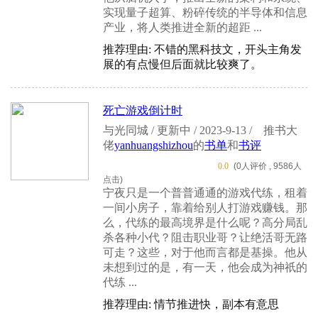
实现量子超算、粉碎传统的半导体和信息
产业，将人类推进全新的超距 ...
推荐理由: 不错的黑科技文，开头主角发
展的有点慢但后面就比较爽了。
死亡游戏倒计时
与光同城 / 更新中 / 2023-9-13 /
推书大
佬
yanhuangshizhou
的
书单
和
书评
0.0
(0人评价 , 9586人
点击)
宁夜只是一个普普通通的游戏代练，租着
一间小房子，靠着给别人打游戏赚钱。那
么，代练的最高境界是什么呢？高分局乱
杀各种小代？阻击职业哥？让绝活哥无路
可走？这些，对于他而言都是基操。他从
未想到过的是，有一天，他会成为神祇的
代练 ...
推荐理由: 情节推进快，副本有意思