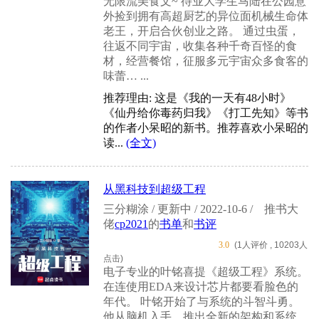
无限流美食文~ 待业大学生马陆在公园意
外捡到拥有高超厨艺的异位面机械生命体
老王，开启合伙创业之路。 通过虫蛋，
往返不同宇宙，收集各种千奇百怪的食
材，经营餐馆，征服多元宇宙众多食客的
味蕾… ...
推荐理由: 这是《我的一天有48小时》
《仙丹给你毒药归我》《打工先知》等书
的作者小呆昭的新书。推荐喜欢小呆昭的
读...
(全文)
从黑科技到超级工程
三分糊涂 / 更新中 / 2022-10-6 /
推书大
佬
cp2021
的
书单
和
书评
3.0
(1人评价 , 10203人
点击)
电子专业的叶铭喜提《超级工程》系统。
在连使用EDA来设计芯片都要看脸色的
年代。 叶铭开始了与系统的斗智斗勇。
他从脑机入手，推出全新的架构和系统、