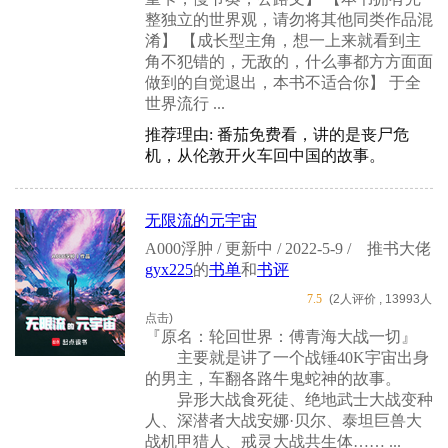
整独立的世界观，请勿将其他同类作品混
淆】 【成长型主角，想一上来就看到主
角不犯错的，无敌的，什么事都方方面面
做到的自觉退出，本书不适合你】 于全
世界流行 ...
推荐理由: 番茄免费看，讲的是丧尸危
机，从伦敦开火车回中国的故事。
无限流的元宇宙
A000浮肿 / 更新中 / 2022-5-9 /
推书大佬
gyx225
的
书单
和
书评
7.5
(2人评价 , 13993人
点击)
『原名：轮回世界：傅青海大战一切』
主要就是讲了一个战锤40K宇宙出身
的男主，车翻各路牛鬼蛇神的故事。
异形大战食死徒、绝地武士大战变种
人、深潜者大战安娜·贝尔、泰坦巨兽大
战机甲猎人、戒灵大战共生体…… ...