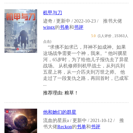
机甲与刀
迹奇 / 更新中 / 2022-10-23 /
推书大佬
wingx
的
书单
和
书评
5.0
(1人评价 , 15363人
点击)
“求佛不如求己，拜神不如成神。如果
这场战争需要一个神，我来。” 他叫骥星
河，65岁时，为了给他儿子报仇去了异星
战场。 从机修师到机甲战士，从列兵到
五星上将，从一介匹夫到万世之师。 他
走过了一段复仇之路，再回首时，已成军
...
推荐理由: 粮草！
他和她们的群星
流血的星辰a / 更新中 / 2021-10-12 /
推
书大佬
Reckon
的
书单
和
书评