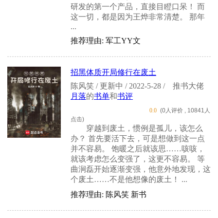
研发的第一个产品，直接目瞪口呆！ 而
这一切，都是因为王烨非常清楚。 那年
...
推荐理由: 军工YY文
招黑体质开局修行在废土
陈风笑 / 更新中 / 2022-5-28 /
推书大佬
月落
的
书单
和
书评
0.0
(0人评价 , 10841人
点击)
穿越到废土，惯例是孤儿，该怎么
办？ 首先要活下去，可是想做到这一点
并不容易。 饱暖之后就该思……咳咳，
就该考虑怎么变强了，这更不容易。 等
曲涧磊开始逐渐变强，他意外地发现，这
个废土……不是他想像的废土！ ...
推荐理由: 陈风笑 新书