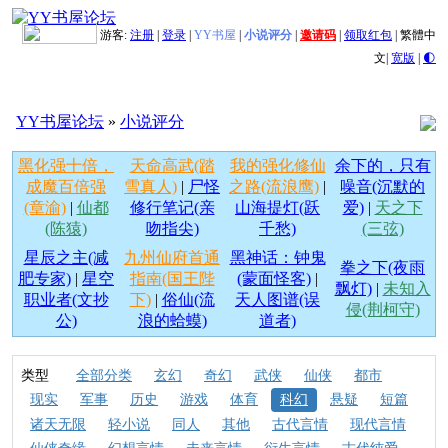
游客:
注册
|
登录
|
YY书屋
|
小说评分
|
邀请码
|
领取红包
|
繁體中
文
|
宽版
|
🌓
YY书屋论坛
»
小说评分
黑化强十倍，
天命高武(踏
我的强化修仙
余下的，只有
成魔百倍强
雪真人)
|
尸怪
之路(流浪鹰)
|
噪音(沉默的
(章渝)
|
仙都
修行笔记(亲
山海提灯(跃
爱)
|
天之下
(陈猿)
吻指尖)
千愁)
(三弦)
星辰之主(减
九州仙府首通
黑神话：钟鬼
拳之下(夜雨
肥专家)
|
星空
指南(国王陛
(蒙面怪客)
|
飘灯)
|
未知入
职业者(文抄
下)
|
俗仙(流
天人图谱(误
侵(荆柯守)
公)
浪的蛤蟆)
道者)
类型
全部分类
玄幻
奇幻
武侠
仙侠
都市
现实
军事
历史
游戏
体育
科幻
悬疑
短篇
诸天无限
轻小说
同人
其他
古代言情
现代言情