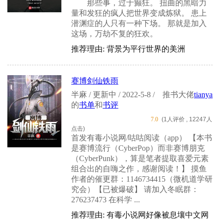
那些事，过于癫狂。 扭曲的黑暗力
量和发狂的疯人把世界变成炼狱。 患上
潜渊症的人只有一种下场。 那就是加入
这场，万劫不复的狂欢。
推荐理由: 背景为平行世界的美洲
赛博剑仙铁雨
半麻 / 更新中 / 2022-5-8 /
推书大佬
tianya
的
书单
和
书评
7.0
(1人评价 , 12247人
点击)
首发有毒小说网/咕咕阅读（app） 【本书
是赛博流行（CyberPop）而非赛博朋克
（CyberPunk），算是笔者提取喜爱元素
组合出的自嗨之作，感谢阅读！】 摸鱼
作者的催更群：1146734415（微机道学研
究会）【已被爆破】 请加入冬眠群：
276237473 在科学 ...
推荐理由: 有毒小说网好像被息壤中文网