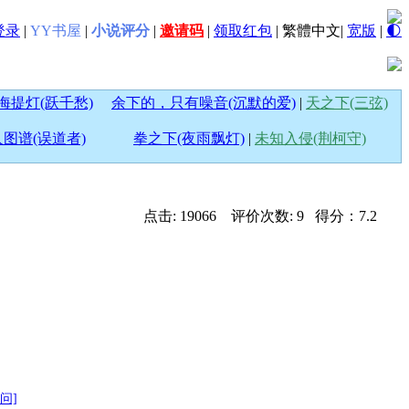
登录
|
YY书屋
|
小说评分
|
邀请码
|
领取红包
|
繁體中文
|
宽版
|
🌓
海提灯(跃千愁)
余下的，只有噪音(沉默的爱)
|
天之下(三弦)
图谱(误道者)
拳之下(夜雨飘灯)
|
未知入侵(荆柯守)
点击: 19066 评价次数: 9 得分：7.2
问]