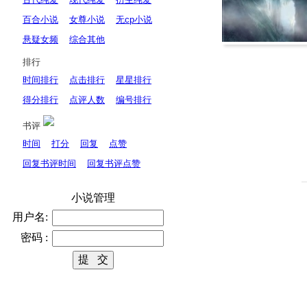
百合小说
女尊小说
无cp小说
悬疑女频
综合其他
排行
时间排行
点击排行
星星排行
得分排行
点评人数
编号排行
书评
时间
打分
回复
点赞
回复书评时间
回复书评点赞
小说管理
用户名:
密码 :