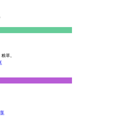
）
，粮草。
享
享