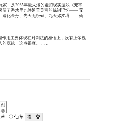
级玩家，从2035年最火爆的虚拟现实游戏《兜率
保留了游戏里九件通天灵宝的炼制记忆—— 无
、造化金舟、先天无极碑、九天弥罗塔…… 仙
但作用主要体现在对剑法的感悟上，没有上帝视
，这点很爽。 ... ...
草
仙草