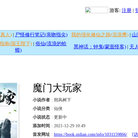
游客:
注册
|
真人)
|
尸怪修行笔记(亲吻指尖)
我的强化修仙之路(流浪鹰)
|
山
指南(国王陛下)
|
俗仙(流浪的蛤
黑神话：钟鬼(蒙面怪客)
|
天人
蟆)
魔门大玩家
小说作者
: 朔风树下
小说分类
: 仙侠
小说状态
: 更新中
添加时间
: 2021-12-29 10:49
首发网址
:
https://book.qidian.com/info/1031159866/
[访