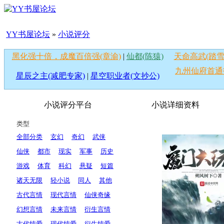
YY书屋论坛
»
小说评分
黑化强十倍，成魔百倍强(章渝)
|
仙都(陈猿)
天命高武(踏雪
九州仙府首通
星辰之主(减肥专家)
|
星空职业者(文抄公)
小说评分平台
小说详细资料
类型
全部分类
玄幻
奇幻
武侠
仙侠
都市
现实
军事
历史
游戏
体育
科幻
悬疑
短篇
诸天无限
轻小说
同人
其他
古代言情
现代言情
仙侠奇缘
幻想言情
未来言情
衍生言情
古代纯爱
现代纯爱
衍生纯爱