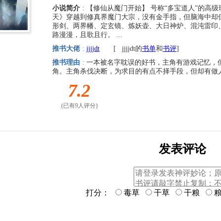
小说简介
: 【修仙从魔门开始】 号称“多宝道人”的高
天》穿越到修真界魔门大宗，没有金手指，但脑海中却
形剑、两界幡、定玄镜、炼妖壶、大日神炉、混沌雷印
路漫漫，且歌且行。 ...
推书大佬
:
jjjjdt
[
jjjjdt的
书单
和
书评
]
推书理由
:
一本被名字耽误的好书，主角有游戏记忆，
角。主角杀伐决断，为求目的有点不择手段，但却有做人的底线
7.2
(已有9人评分)
发表评论
打分：
毒草
干草
干粮
粮