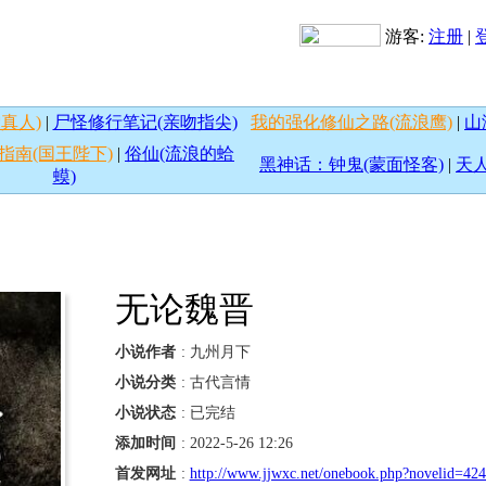
游客:
注册
|
真人)
|
尸怪修行笔记(亲吻指尖)
我的强化修仙之路(流浪鹰)
|
山
指南(国王陛下)
|
俗仙(流浪的蛤
黑神话：钟鬼(蒙面怪客)
|
天人
蟆)
无论魏晋
小说作者
: 九州月下
小说分类
: 古代言情
小说状态
: 已完结
添加时间
: 2022-5-26 12:26
首发网址
:
http://www.jjwxc.net/onebook.php?novelid=42