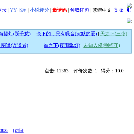
登录
|
YY书屋
|
小说评分
|
邀请码
|
领取红包
|
繁體中文
|
宽版
|
🌓
海提灯(跃千愁)
余下的，只有噪音(沉默的爱)
|
天之下(三弦)
图谱(误道者)
拳之下(夜雨飘灯)
|
未知入侵(荆柯守)
点击: 11363 评价次数: 1 得分：10.0
43025
[访问]