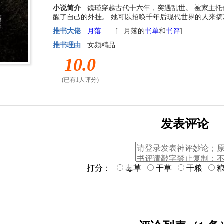
小说简介
: 魏瑾穿越古代十六年，突遇乱世。 被家主
醒了自己的外挂。 她可以招唤千年后现代世界的人来
推书大佬
:
月落
[
月落的
书单
和
书评
]
推书理由
:
女频精品
10.0
(已有1人评分)
发表评论
打分：
毒草
干草
干粮
粮