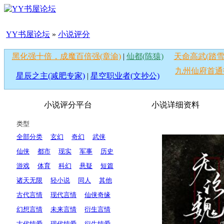
YY书屋论坛
»
小说评分
黑化强十倍，成魔百倍强(章渝)
|
仙都(陈猿)
天命高武(踏雪
九州仙府首通
星辰之主(减肥专家)
|
星空职业者(文抄公)
小说评分平台
小说详细资料
类型
全部分类
玄幻
奇幻
武侠
仙侠
都市
现实
军事
历史
游戏
体育
科幻
悬疑
短篇
诸天无限
轻小说
同人
其他
古代言情
现代言情
仙侠奇缘
幻想言情
未来言情
衍生言情
古代纯爱
现代纯爱
衍生纯爱