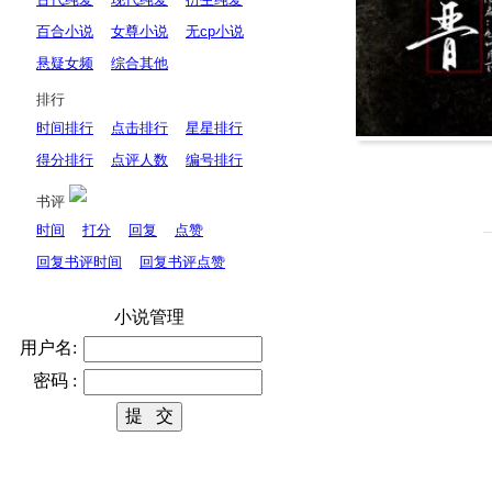
百合小说
女尊小说
无cp小说
悬疑女频
综合其他
排行
时间排行
点击排行
星星排行
得分排行
点评人数
编号排行
书评
时间
打分
回复
点赞
回复书评时间
回复书评点赞
小说管理
用户名:
密码 :