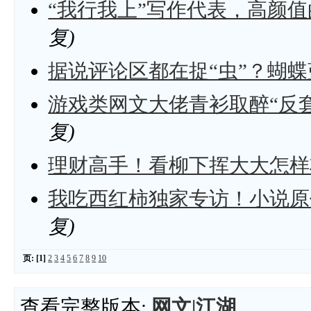
“我行我上”写作代表，高颜
复)
据说评论区都在捉“虫”？蝴
游戏类网文大佬青衫取醉“反
复)
理财高手！看柳下挥大大怎样
我吃西红柿独家专访！小说原
复)
页:
[1]
2
3
4
5
6
7
8
9
10
查看完整版本:
网文|江湖